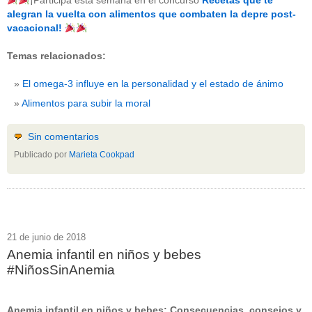
¡Participa esta semana en el concurso
Recetas que te
beneficios-salud
(53)
alegran la vuelta con alimentos que combaten la depre post-
calcio
(3)
vacacional!
cerebro
(8)
colesterol
(10)
Temas relacionados:
corazon
(1)
diabetes
(6)
El omega-3 influye en la personalidad y el estado de ánimo
dietas
(10)
embarazo
(11)
Alimentos para subir la moral
niños
(15)
nutricion
(3)
obesidad
(12)
Sin comentarios
omega-3
(29)
Publicado por
Marieta Cookpad
Sin categoría
(438)
vitaminas
(10)
" ALT="RSS" /> SUSCRÍBETE
RSS - Entradas
21 de junio de 2018
Anemia infantil en niños y bebes
ADMINISTRAR
#NiñosSinAnemia
Acceder
Anemia infantil en niños y bebes: Consecuencias, consejos y