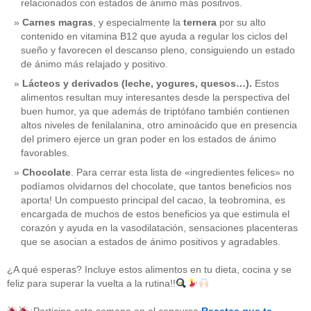
relacionados con estados de ánimo más positivos.
Carnes magras
, y especialmente la
ternera
por su alto
contenido en vitamina B12 que ayuda a regular los ciclos del
sueño y favorecen el descanso pleno, consiguiendo un estado
de ánimo más relajado y positivo.
Lácteos y derivados (leche, yogures, quesos…).
Estos
alimentos resultan muy interesantes desde la perspectiva del
buen humor, ya que además de triptófano también contienen
altos niveles de fenilalanina, otro aminoácido que en presencia
del primero ejerce un gran poder en los estados de ánimo
favorables.
Chocolate
. Para cerrar esta lista de «ingredientes felices» no
podíamos olvidarnos del chocolate, que tantos beneficios nos
aporta! Un compuesto principal del cacao, la teobromina, es
CATEGORÍAS
encargada de muchos de estos beneficios ya que estimula el
corazón y ayuda en la vasodilatación, sensaciones placenteras
acido-folico
(4)
que se asocian a estados de ánimo positivos y agradables.
alergias
(3)
alimentacion-cancer
(23)
¿A qué esperas? Incluye estos alimentos en tu dieta, cocina y se
alimentos
(22)
feliz para superar la vuelta a la rutina!!
alimentos-perjudiaciales
(17)
alzheimer
(3)
antioxidantes
(6)