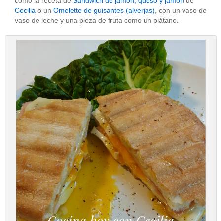
como la receta de
Sandwich de jamón, queso y jamón
de
Cecilia
o un
Omelette de guisantes (alverjas)
, con un vaso de
vaso de leche y una pieza de fruta como un plátano.