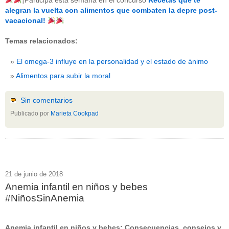
¡Participa esta semana en el concurso
Recetas que te
beneficios-salud
(53)
alegran la vuelta con alimentos que combaten la depre post-
calcio
(3)
vacacional!
cerebro
(8)
colesterol
(10)
Temas relacionados:
corazon
(1)
diabetes
(6)
El omega-3 influye en la personalidad y el estado de ánimo
dietas
(10)
embarazo
(11)
Alimentos para subir la moral
niños
(15)
nutricion
(3)
obesidad
(12)
Sin comentarios
omega-3
(29)
Publicado por
Marieta Cookpad
Sin categoría
(438)
vitaminas
(10)
" ALT="RSS" /> SUSCRÍBETE
RSS - Entradas
21 de junio de 2018
Anemia infantil en niños y bebes
ADMINISTRAR
#NiñosSinAnemia
Acceder
Anemia infantil en niños y bebes: Consecuencias, consejos y