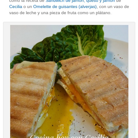
como la receta de
Sandwich de jamón, queso y jamón
de
Cecilia
o un
Omelette de guisantes (alverjas)
, con un vaso de
vaso de leche y una pieza de fruta como un plátano.