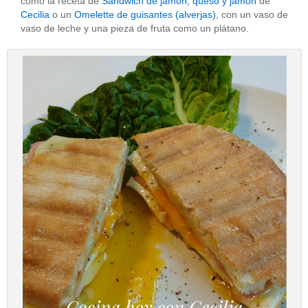
como la receta de
Sandwich de jamón, queso y jamón
de
Cecilia
o un
Omelette de guisantes (alverjas)
, con un vaso de
vaso de leche y una pieza de fruta como un plátano.