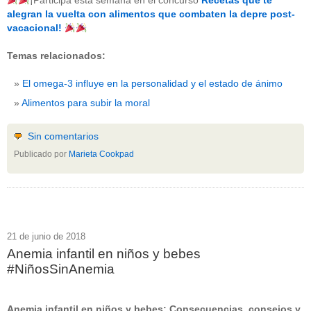
¡Participa esta semana en el concurso
Recetas que te
beneficios-salud
(53)
alegran la vuelta con alimentos que combaten la depre post-
calcio
(3)
vacacional!
cerebro
(8)
colesterol
(10)
Temas relacionados:
corazon
(1)
diabetes
(6)
El omega-3 influye en la personalidad y el estado de ánimo
dietas
(10)
embarazo
(11)
Alimentos para subir la moral
niños
(15)
nutricion
(3)
obesidad
(12)
Sin comentarios
omega-3
(29)
Publicado por
Marieta Cookpad
Sin categoría
(438)
vitaminas
(10)
" ALT="RSS" /> SUSCRÍBETE
RSS - Entradas
21 de junio de 2018
Anemia infantil en niños y bebes
ADMINISTRAR
#NiñosSinAnemia
Acceder
Anemia infantil en niños y bebes: Consecuencias, consejos y