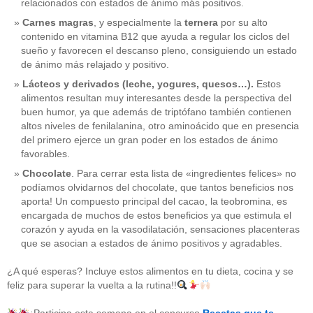
relacionados con estados de ánimo más positivos.
Carnes magras
, y especialmente la
ternera
por su alto
contenido en vitamina B12 que ayuda a regular los ciclos del
sueño y favorecen el descanso pleno, consiguiendo un estado
de ánimo más relajado y positivo.
Lácteos y derivados (leche, yogures, quesos…).
Estos
alimentos resultan muy interesantes desde la perspectiva del
buen humor, ya que además de triptófano también contienen
altos niveles de fenilalanina, otro aminoácido que en presencia
del primero ejerce un gran poder en los estados de ánimo
favorables.
Chocolate
. Para cerrar esta lista de «ingredientes felices» no
podíamos olvidarnos del chocolate, que tantos beneficios nos
aporta! Un compuesto principal del cacao, la teobromina, es
CATEGORÍAS
encargada de muchos de estos beneficios ya que estimula el
corazón y ayuda en la vasodilatación, sensaciones placenteras
acido-folico
(4)
que se asocian a estados de ánimo positivos y agradables.
alergias
(3)
alimentacion-cancer
(23)
¿A qué esperas? Incluye estos alimentos en tu dieta, cocina y se
alimentos
(22)
feliz para superar la vuelta a la rutina!!
alimentos-perjudiaciales
(17)
alzheimer
(3)
antioxidantes
(6)