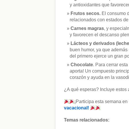
y antioxidantes que favorecen
Frutos secos.
El consumo d
relacionados con estados de
Carnes magras
, y especial
y favorecen el descanso plen
Lácteos y derivados (lech
buen humor, ya que además de
del primero ejerce un gran p
Chocolate
. Para cerrar est
aporta! Un compuesto princip
corazón y ayuda en la vasodi
¿A qué esperas? Incluye estos ali
¡Participa esta semana en
vacacional!
Temas relacionados: