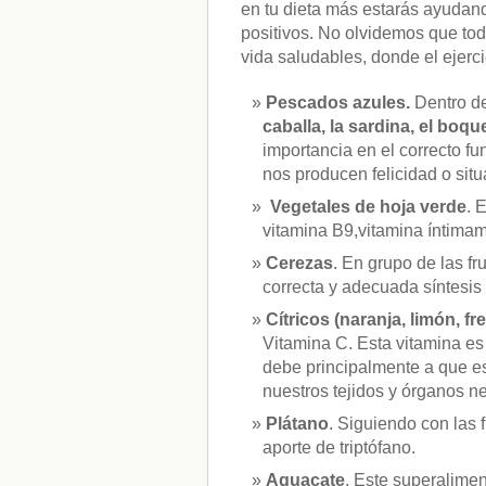
en tu dieta más estarás ayudan
positivos. No olvidemos que to
vida saludables, donde el ejerci
Pescados azules.
Dentro d
caballa, la sardina, el boqu
importancia en el correcto f
nos producen felicidad o sit
Vegetales de hoja verde
. 
vitamina B9,vitamina íntimam
Cerezas
. En grupo de las f
correcta y adecuada síntesis 
Cítricos (naranja, limón, fr
Vitamina C. Esta vitamina es
debe principalmente a que es 
nuestros tejidos y órganos ne
Plátano
. Siguiendo con las 
aporte de triptófano.
Aguacate
. Este superalime