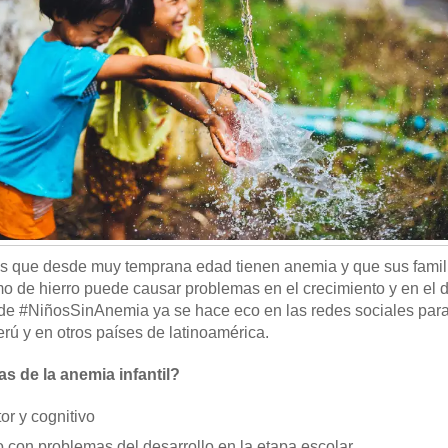
s que desde muy temprana edad tienen anemia y que sus famil
 de hierro puede causar problemas en el crecimiento y en el d
e #NiñosSinAnemia ya se hace eco en las redes sociales para 
rú y en otros países de latinoamérica.
s de la anemia infantil?
or y cognitivo
 con problemas del desarrollo en la etapa escolar.