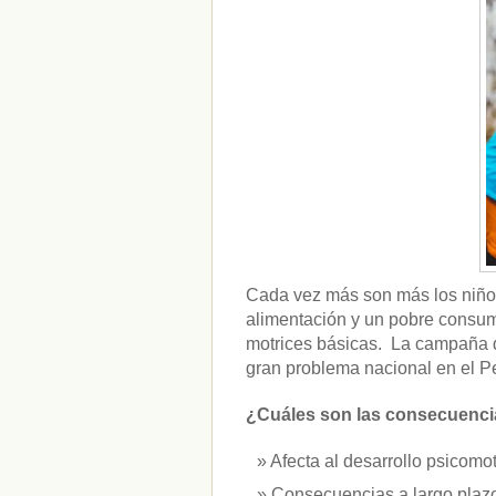
CATEGORÍAS
acido-folico
(4)
alergias
(3)
alimentacion-cancer
(23)
alimentos
(22)
alimentos-perjudiaciales
(17)
alzheimer
(3)
antioxidantes
(6)
beneficios-salud
(53)
calcio
(3)
cerebro
(8)
Cada vez más son más los niño
colesterol
(10)
alimentación y un pobre consumo
corazon
(1)
motrices básicas. La campaña d
diabetes
(6)
gran problema nacional en el Pe
dietas
(10)
embarazo
(11)
niños
(15)
¿Cuáles son las consecuencia
nutricion
(3)
obesidad
(12)
Afecta al desarrollo psicomot
omega-3
(29)
Consecuencias a largo plazo
Sin categoría
(438)