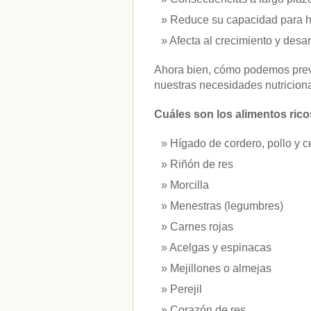
vitaminas
(10)
Reduce su capacidad para ha
Afecta al crecimiento y desarr
" ALT="RSS" /> SUSCRÍBETE
Ahora bien, cómo podemos preve
RSS - Entradas
nuestras necesidades nutricion
ADMINISTRAR
Cuáles son los alimentos ricos
Acceder
Hígado de cordero, pollo y c
Riñón de res
Morcilla
Menestras (legumbres)
Carnes rojas
Acelgas y espinacas
Mejillones o almejas
Perejil
Corazón de res