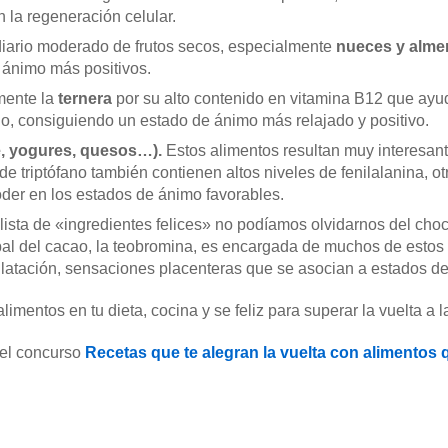
 la regeneración celular.
iario moderado de frutos secos, especialmente
nueces y alme
 ánimo más positivos.
mente la
ternera
por su alto contenido en vitamina B12 que ayud
o, consiguiendo un estado de ánimo más relajado y positivo.
e, yogures, quesos…).
Estos alimentos resultan muy interesant
 triptófano también contienen altos niveles de fenilalanina, o
oder en los estados de ánimo favorables.
a lista de «ingredientes felices» no podíamos olvidarnos del cho
al del cacao, la teobromina, es encargada de muchos de estos 
latación, sensaciones placenteras que se asocian a estados de
mentos en tu dieta, cocina y se feliz para superar la vuelta a la
 el concurso
Recetas que te alegran la vuelta con alimentos