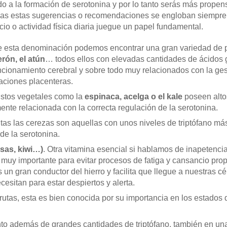
do a la formación de serotonina y por lo tanto serás más prope
das estas sugerencias o recomendaciones se engloban siempre d
cio o actividad física diaria juegue un papel fundamental.
e esta denominación podemos encontrar una gran variedad de
erón, el atún
… todos ellos con elevadas cantidades de ácidos
uncionamiento cerebral y sobre todo muy relacionados con la ges
uaciones placenteras.
Estos vegetales como la
espinaca, acelga o el kale
poseen altos
ente relacionada con la correcta regulación de la serotonina.
rutas las cerezas son aquellas con unos niveles de triptófano má
de la serotonina.
esas, kiwi…)
. Otra vitamina esencial si hablamos de inapetenci
 muy importante para evitar procesos de fatiga y cansancio pro
un gran conductor del hierro y facilita que llegue a nuestras c
cesitan para estar despiertos y alerta.
frutas, esta es bien conocida por su importancia en los estados
nto además de grandes cantidades de triptófano, también en una