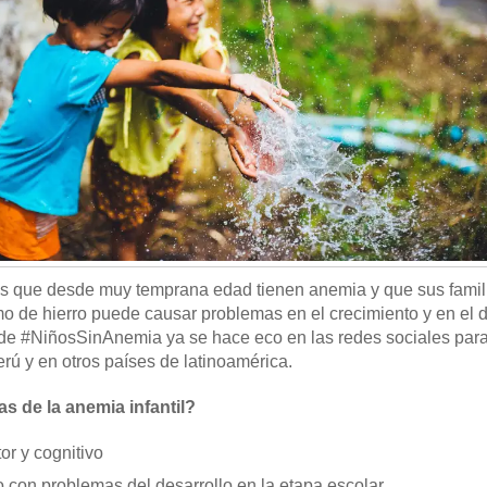
s que desde muy temprana edad tienen anemia y que sus famil
 de hierro puede causar problemas en el crecimiento y en el d
e #NiñosSinAnemia ya se hace eco en las redes sociales para 
rú y en otros países de latinoamérica.
s de la anemia infantil?
or y cognitivo
 con problemas del desarrollo en la etapa escolar.