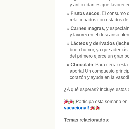
y antioxidantes que favorecen
Frutos secos.
El consumo d
relacionados con estados de
Carnes magras
, y especial
y favorecen el descanso plen
Lácteos y derivados (lech
buen humor, ya que además de
del primero ejerce un gran p
Chocolate
. Para cerrar est
aporta! Un compuesto princip
corazón y ayuda en la vasodi
¿A qué esperas? Incluye estos ali
¡Participa esta semana en
vacacional!
Temas relacionados: