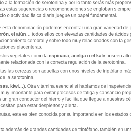
do a la formación de serotonina y por lo tanto serás más prope
das estas sugerencias o recomendaciones se engloban siempre d
cio o actividad física diaria juegue un papel fundamental.
e esta denominación podemos encontrar una gran variedad de
erón, el atún
… todos ellos con elevadas cantidades de ácidos
uncionamiento cerebral y sobre todo muy relacionados con la ges
uaciones placenteras.
Estos vegetales como la
espinaca, acelga o el kale
poseen altos
ente relacionada con la correcta regulación de la serotonina.
rutas las cerezas son aquellas con unos niveles de triptófano má
de la serotonina.
esas, kiwi…)
. Otra vitamina esencial si hablamos de inapetenci
 muy importante para evitar procesos de fatiga y cansancio pro
un gran conductor del hierro y facilita que llegue a nuestras c
cesitan para estar despiertos y alerta.
frutas, esta es bien conocida por su importancia en los estados
nto además de grandes cantidades de triptófano, también en una