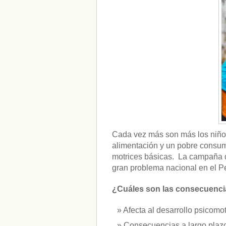
CATEGORÍAS
acido-folico
(4)
alergias
(3)
alimentacion-cancer
(23)
alimentos
(22)
alimentos-perjudiaciales
(17)
alzheimer
(3)
antioxidantes
(6)
beneficios-salud
(53)
calcio
(3)
cerebro
(8)
Cada vez más son más los niño
colesterol
(10)
alimentación y un pobre consumo
corazon
(1)
motrices básicas. La campaña d
diabetes
(6)
gran problema nacional en el Pe
dietas
(10)
embarazo
(11)
niños
(15)
¿Cuáles son las consecuencia
nutricion
(3)
obesidad
(12)
Afecta al desarrollo psicomot
omega-3
(29)
Consecuencias a largo plazo
Sin categoría
(438)