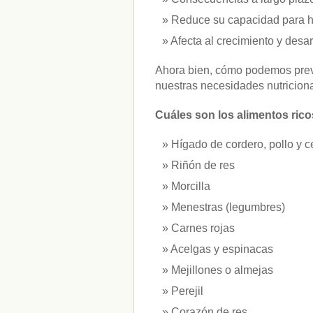
vitaminas
(10)
Reduce su capacidad para ha
Afecta al crecimiento y desarr
" ALT="RSS" /> SUSCRÍBETE
Ahora bien, cómo podemos preve
RSS - Entradas
nuestras necesidades nutricion
ADMINISTRAR
Cuáles son los alimentos ricos
Acceder
Hígado de cordero, pollo y c
Riñón de res
Morcilla
Menestras (legumbres)
Carnes rojas
Acelgas y espinacas
Mejillones o almejas
Perejil
Corazón de res