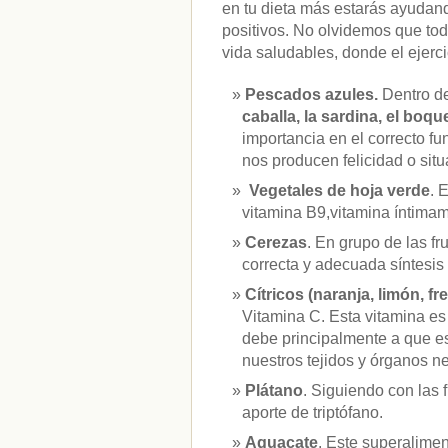
en tu dieta más estarás ayudan
positivos. No olvidemos que to
vida saludables, donde el ejerci
Pescados azules.
Dentro d
caballa, la sardina, el boqu
importancia en el correcto f
nos producen felicidad o sit
Vegetales de hoja verde
. 
vitamina B9,vitamina íntimam
Cerezas
. En grupo de las f
correcta y adecuada síntesis 
Cítricos (naranja, limón, fr
Vitamina C. Esta vitamina es
debe principalmente a que es 
nuestros tejidos y órganos ne
Plátano
. Siguiendo con las 
aporte de triptófano.
Aguacate
. Este superalime