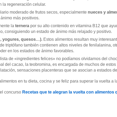
 la regeneración celular.
iario moderado de frutos secos, especialmente
nueces y alme
 ánimo más positivos.
mente la
ternera
por su alto contenido en vitamina B12 que ayud
o, consiguiendo un estado de ánimo más relajado y positivo.
e, yogures, quesos…).
Estos alimentos resultan muy interesant
 triptófano también contienen altos niveles de fenilalanina, o
oder en los estados de ánimo favorables.
a lista de «ingredientes felices» no podíamos olvidarnos del cho
al del cacao, la teobromina, es encargada de muchos de estos 
latación, sensaciones placenteras que se asocian a estados de
mentos en tu dieta, cocina y se feliz para superar la vuelta a la
 el concurso
Recetas que te alegran la vuelta con alimentos