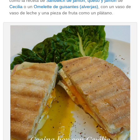
como la receta de
Sandwich de jamón, queso y jamón
de
Cecilia
o un
Omelette de guisantes (alverjas)
, con un vaso de
vaso de leche y una pieza de fruta como un plátano.