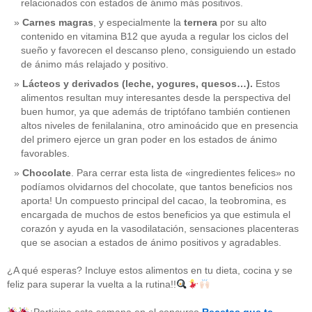
relacionados con estados de ánimo más positivos.
Carnes magras
, y especialmente la
ternera
por su alto
contenido en vitamina B12 que ayuda a regular los ciclos del
sueño y favorecen el descanso pleno, consiguiendo un estado
de ánimo más relajado y positivo.
Lácteos y derivados (leche, yogures, quesos…).
Estos
alimentos resultan muy interesantes desde la perspectiva del
buen humor, ya que además de triptófano también contienen
altos niveles de fenilalanina, otro aminoácido que en presencia
del primero ejerce un gran poder en los estados de ánimo
favorables.
Chocolate
. Para cerrar esta lista de «ingredientes felices» no
podíamos olvidarnos del chocolate, que tantos beneficios nos
aporta! Un compuesto principal del cacao, la teobromina, es
CATEGORÍAS
encargada de muchos de estos beneficios ya que estimula el
corazón y ayuda en la vasodilatación, sensaciones placenteras
acido-folico
(4)
que se asocian a estados de ánimo positivos y agradables.
alergias
(3)
alimentacion-cancer
(23)
¿A qué esperas? Incluye estos alimentos en tu dieta, cocina y se
alimentos
(22)
feliz para superar la vuelta a la rutina!!
alimentos-perjudiaciales
(17)
alzheimer
(3)
antioxidantes
(6)