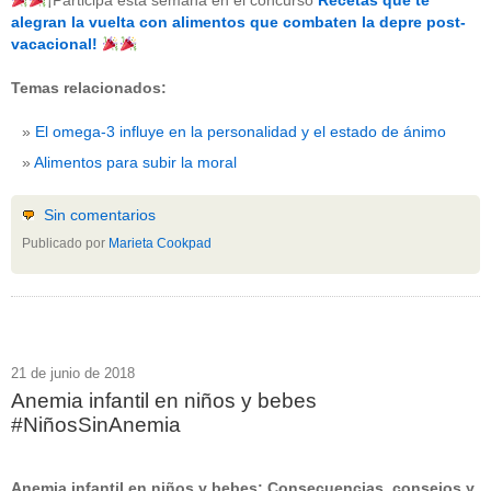
¡Participa esta semana en el concurso
Recetas que te
beneficios-salud
(53)
alegran la vuelta con alimentos que combaten la depre post-
calcio
(3)
vacacional!
cerebro
(8)
colesterol
(10)
Temas relacionados:
corazon
(1)
diabetes
(6)
El omega-3 influye en la personalidad y el estado de ánimo
dietas
(10)
embarazo
(11)
Alimentos para subir la moral
niños
(15)
nutricion
(3)
obesidad
(12)
Sin comentarios
omega-3
(29)
Publicado por
Marieta Cookpad
Sin categoría
(438)
vitaminas
(10)
" ALT="RSS" /> SUSCRÍBETE
RSS - Entradas
21 de junio de 2018
Anemia infantil en niños y bebes
ADMINISTRAR
#NiñosSinAnemia
Acceder
Anemia infantil en niños y bebes: Consecuencias, consejos y