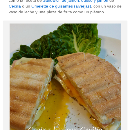
como la receta de
Sandwich de jamón, queso y jamón
de
Cecilia
o un
Omelette de guisantes (alverjas)
, con un vaso de
vaso de leche y una pieza de fruta como un plátano.