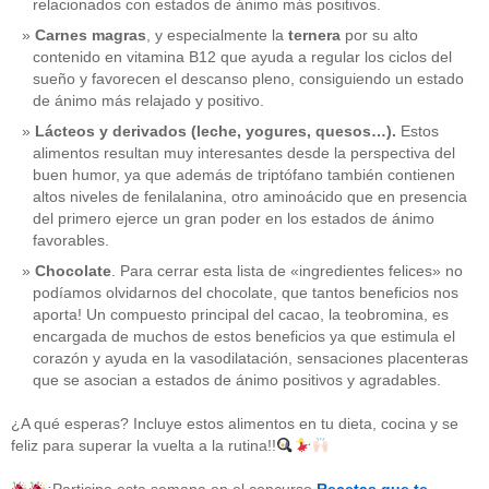
relacionados con estados de ánimo más positivos.
Carnes magras
, y especialmente la
ternera
por su alto
contenido en vitamina B12 que ayuda a regular los ciclos del
sueño y favorecen el descanso pleno, consiguiendo un estado
de ánimo más relajado y positivo.
Lácteos y derivados (leche, yogures, quesos…).
Estos
alimentos resultan muy interesantes desde la perspectiva del
buen humor, ya que además de triptófano también contienen
altos niveles de fenilalanina, otro aminoácido que en presencia
del primero ejerce un gran poder en los estados de ánimo
favorables.
Chocolate
. Para cerrar esta lista de «ingredientes felices» no
podíamos olvidarnos del chocolate, que tantos beneficios nos
aporta! Un compuesto principal del cacao, la teobromina, es
CATEGORÍAS
encargada de muchos de estos beneficios ya que estimula el
corazón y ayuda en la vasodilatación, sensaciones placenteras
acido-folico
(4)
que se asocian a estados de ánimo positivos y agradables.
alergias
(3)
alimentacion-cancer
(23)
¿A qué esperas? Incluye estos alimentos en tu dieta, cocina y se
alimentos
(22)
feliz para superar la vuelta a la rutina!!
alimentos-perjudiaciales
(17)
alzheimer
(3)
antioxidantes
(6)