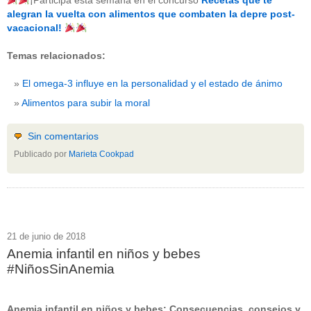
¡Participa esta semana en el concurso
Recetas que te
beneficios-salud
(53)
alegran la vuelta con alimentos que combaten la depre post-
calcio
(3)
vacacional!
cerebro
(8)
colesterol
(10)
Temas relacionados:
corazon
(1)
diabetes
(6)
El omega-3 influye en la personalidad y el estado de ánimo
dietas
(10)
embarazo
(11)
Alimentos para subir la moral
niños
(15)
nutricion
(3)
obesidad
(12)
Sin comentarios
omega-3
(29)
Publicado por
Marieta Cookpad
Sin categoría
(438)
vitaminas
(10)
" ALT="RSS" /> SUSCRÍBETE
RSS - Entradas
21 de junio de 2018
Anemia infantil en niños y bebes
ADMINISTRAR
#NiñosSinAnemia
Acceder
Anemia infantil en niños y bebes: Consecuencias, consejos y