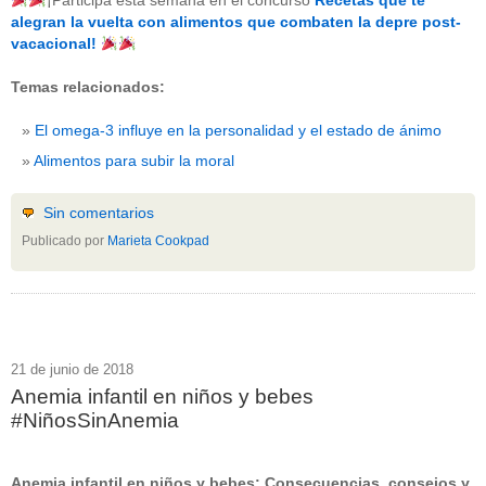
¡Participa esta semana en el concurso
Recetas que te
beneficios-salud
(53)
alegran la vuelta con alimentos que combaten la depre post-
calcio
(3)
vacacional!
cerebro
(8)
colesterol
(10)
Temas relacionados:
corazon
(1)
diabetes
(6)
El omega-3 influye en la personalidad y el estado de ánimo
dietas
(10)
embarazo
(11)
Alimentos para subir la moral
niños
(15)
nutricion
(3)
obesidad
(12)
Sin comentarios
omega-3
(29)
Publicado por
Marieta Cookpad
Sin categoría
(438)
vitaminas
(10)
" ALT="RSS" /> SUSCRÍBETE
RSS - Entradas
21 de junio de 2018
Anemia infantil en niños y bebes
ADMINISTRAR
#NiñosSinAnemia
Acceder
Anemia infantil en niños y bebes: Consecuencias, consejos y