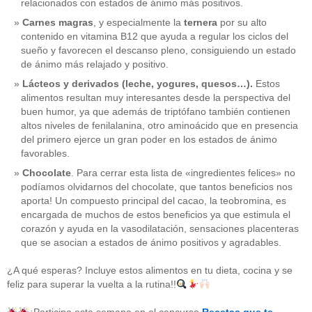
relacionados con estados de ánimo más positivos.
Carnes magras
, y especialmente la
ternera
por su alto
contenido en vitamina B12 que ayuda a regular los ciclos del
sueño y favorecen el descanso pleno, consiguiendo un estado
de ánimo más relajado y positivo.
Lácteos y derivados (leche, yogures, quesos…).
Estos
alimentos resultan muy interesantes desde la perspectiva del
buen humor, ya que además de triptófano también contienen
altos niveles de fenilalanina, otro aminoácido que en presencia
del primero ejerce un gran poder en los estados de ánimo
favorables.
Chocolate
. Para cerrar esta lista de «ingredientes felices» no
podíamos olvidarnos del chocolate, que tantos beneficios nos
aporta! Un compuesto principal del cacao, la teobromina, es
CATEGORÍAS
encargada de muchos de estos beneficios ya que estimula el
corazón y ayuda en la vasodilatación, sensaciones placenteras
acido-folico
(4)
que se asocian a estados de ánimo positivos y agradables.
alergias
(3)
alimentacion-cancer
(23)
¿A qué esperas? Incluye estos alimentos en tu dieta, cocina y se
alimentos
(22)
feliz para superar la vuelta a la rutina!!
alimentos-perjudiaciales
(17)
alzheimer
(3)
antioxidantes
(6)