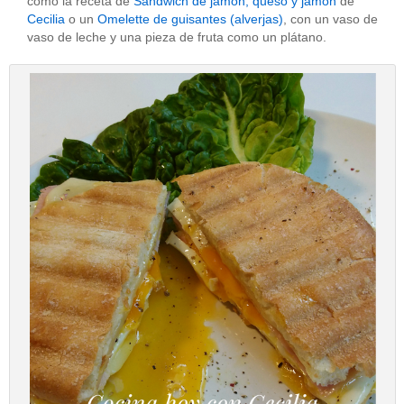
como la receta de
Sandwich de jamón, queso y jamón
de
Cecilia
o un
Omelette de guisantes (alverjas)
, con un vaso de
vaso de leche y una pieza de fruta como un plátano.