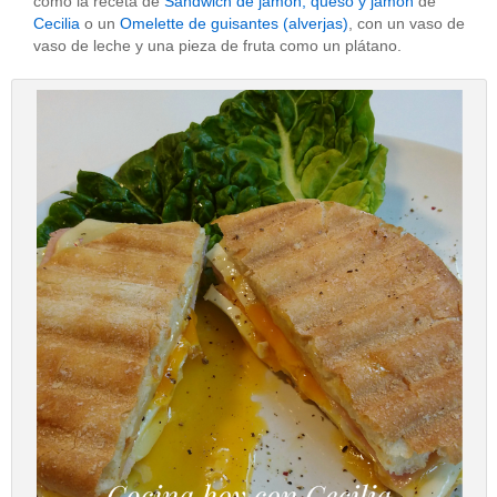
como la receta de
Sandwich de jamón, queso y jamón
de
Cecilia
o un
Omelette de guisantes (alverjas)
, con un vaso de
vaso de leche y una pieza de fruta como un plátano.