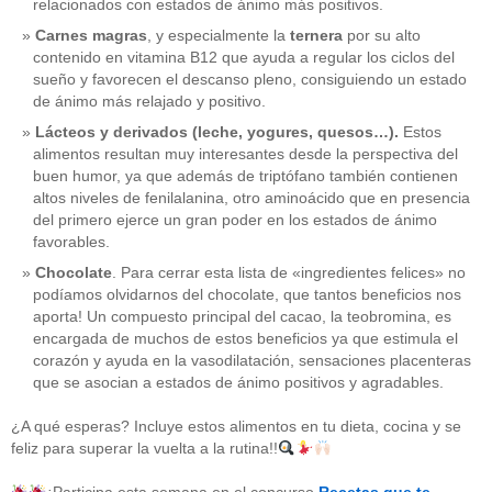
relacionados con estados de ánimo más positivos.
Carnes magras
, y especialmente la
ternera
por su alto
contenido en vitamina B12 que ayuda a regular los ciclos del
sueño y favorecen el descanso pleno, consiguiendo un estado
de ánimo más relajado y positivo.
Lácteos y derivados (leche, yogures, quesos…).
Estos
alimentos resultan muy interesantes desde la perspectiva del
buen humor, ya que además de triptófano también contienen
altos niveles de fenilalanina, otro aminoácido que en presencia
del primero ejerce un gran poder en los estados de ánimo
favorables.
Chocolate
. Para cerrar esta lista de «ingredientes felices» no
podíamos olvidarnos del chocolate, que tantos beneficios nos
aporta! Un compuesto principal del cacao, la teobromina, es
CATEGORÍAS
encargada de muchos de estos beneficios ya que estimula el
corazón y ayuda en la vasodilatación, sensaciones placenteras
acido-folico
(4)
que se asocian a estados de ánimo positivos y agradables.
alergias
(3)
alimentacion-cancer
(23)
¿A qué esperas? Incluye estos alimentos en tu dieta, cocina y se
alimentos
(22)
feliz para superar la vuelta a la rutina!!
alimentos-perjudiaciales
(17)
alzheimer
(3)
antioxidantes
(6)