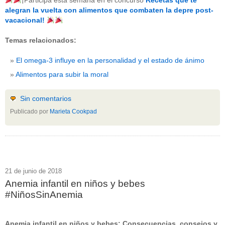
¡Participa esta semana en el concurso
Recetas que te
beneficios-salud
(53)
alegran la vuelta con alimentos que combaten la depre post-
calcio
(3)
vacacional!
cerebro
(8)
colesterol
(10)
Temas relacionados:
corazon
(1)
diabetes
(6)
El omega-3 influye en la personalidad y el estado de ánimo
dietas
(10)
embarazo
(11)
Alimentos para subir la moral
niños
(15)
nutricion
(3)
obesidad
(12)
Sin comentarios
omega-3
(29)
Publicado por
Marieta Cookpad
Sin categoría
(438)
vitaminas
(10)
" ALT="RSS" /> SUSCRÍBETE
RSS - Entradas
21 de junio de 2018
Anemia infantil en niños y bebes
ADMINISTRAR
#NiñosSinAnemia
Acceder
Anemia infantil en niños y bebes: Consecuencias, consejos y