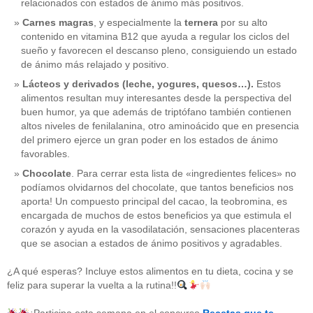
relacionados con estados de ánimo más positivos.
Carnes magras
, y especialmente la
ternera
por su alto
contenido en vitamina B12 que ayuda a regular los ciclos del
sueño y favorecen el descanso pleno, consiguiendo un estado
de ánimo más relajado y positivo.
Lácteos y derivados (leche, yogures, quesos…).
Estos
alimentos resultan muy interesantes desde la perspectiva del
buen humor, ya que además de triptófano también contienen
altos niveles de fenilalanina, otro aminoácido que en presencia
del primero ejerce un gran poder en los estados de ánimo
favorables.
Chocolate
. Para cerrar esta lista de «ingredientes felices» no
podíamos olvidarnos del chocolate, que tantos beneficios nos
aporta! Un compuesto principal del cacao, la teobromina, es
CATEGORÍAS
encargada de muchos de estos beneficios ya que estimula el
corazón y ayuda en la vasodilatación, sensaciones placenteras
acido-folico
(4)
que se asocian a estados de ánimo positivos y agradables.
alergias
(3)
alimentacion-cancer
(23)
¿A qué esperas? Incluye estos alimentos en tu dieta, cocina y se
alimentos
(22)
feliz para superar la vuelta a la rutina!!
alimentos-perjudiaciales
(17)
alzheimer
(3)
antioxidantes
(6)