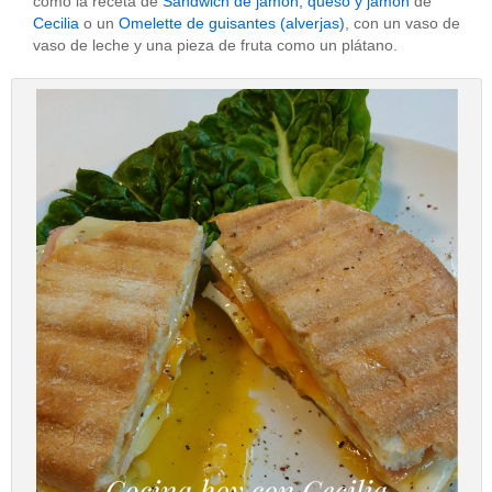
como la receta de
Sandwich de jamón, queso y jamón
de
Cecilia
o un
Omelette de guisantes (alverjas)
, con un vaso de
vaso de leche y una pieza de fruta como un plátano.