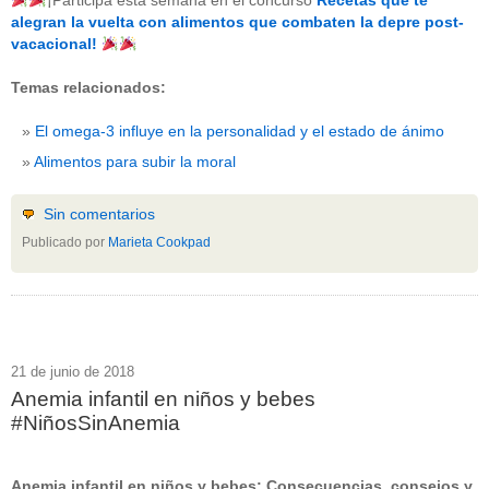
¡Participa esta semana en el concurso
Recetas que te
beneficios-salud
(53)
alegran la vuelta con alimentos que combaten la depre post-
calcio
(3)
vacacional!
cerebro
(8)
colesterol
(10)
Temas relacionados:
corazon
(1)
diabetes
(6)
El omega-3 influye en la personalidad y el estado de ánimo
dietas
(10)
embarazo
(11)
Alimentos para subir la moral
niños
(15)
nutricion
(3)
obesidad
(12)
Sin comentarios
omega-3
(29)
Publicado por
Marieta Cookpad
Sin categoría
(438)
vitaminas
(10)
" ALT="RSS" /> SUSCRÍBETE
RSS - Entradas
21 de junio de 2018
Anemia infantil en niños y bebes
ADMINISTRAR
#NiñosSinAnemia
Acceder
Anemia infantil en niños y bebes: Consecuencias, consejos y