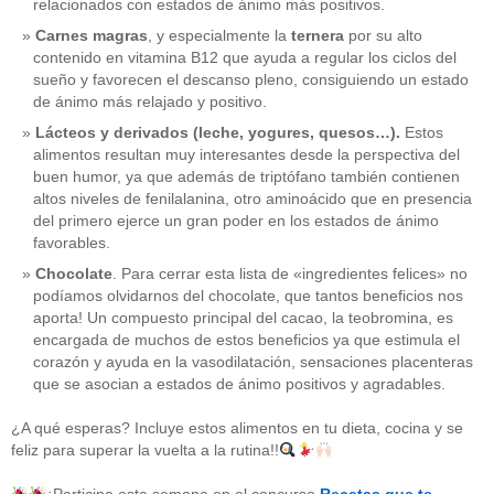
relacionados con estados de ánimo más positivos.
Carnes magras
, y especialmente la
ternera
por su alto
contenido en vitamina B12 que ayuda a regular los ciclos del
sueño y favorecen el descanso pleno, consiguiendo un estado
de ánimo más relajado y positivo.
Lácteos y derivados (leche, yogures, quesos…).
Estos
alimentos resultan muy interesantes desde la perspectiva del
buen humor, ya que además de triptófano también contienen
altos niveles de fenilalanina, otro aminoácido que en presencia
del primero ejerce un gran poder en los estados de ánimo
favorables.
Chocolate
. Para cerrar esta lista de «ingredientes felices» no
podíamos olvidarnos del chocolate, que tantos beneficios nos
aporta! Un compuesto principal del cacao, la teobromina, es
CATEGORÍAS
encargada de muchos de estos beneficios ya que estimula el
corazón y ayuda en la vasodilatación, sensaciones placenteras
acido-folico
(4)
que se asocian a estados de ánimo positivos y agradables.
alergias
(3)
alimentacion-cancer
(23)
¿A qué esperas? Incluye estos alimentos en tu dieta, cocina y se
alimentos
(22)
feliz para superar la vuelta a la rutina!!
alimentos-perjudiaciales
(17)
alzheimer
(3)
antioxidantes
(6)