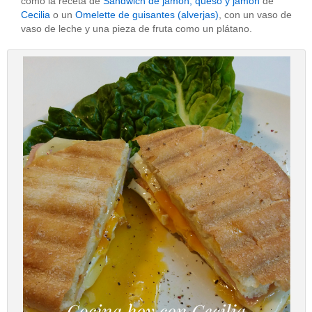
como la receta de
Sandwich de jamón, queso y jamón
de
Cecilia
o un
Omelette de guisantes (alverjas)
, con un vaso de
vaso de leche y una pieza de fruta como un plátano.