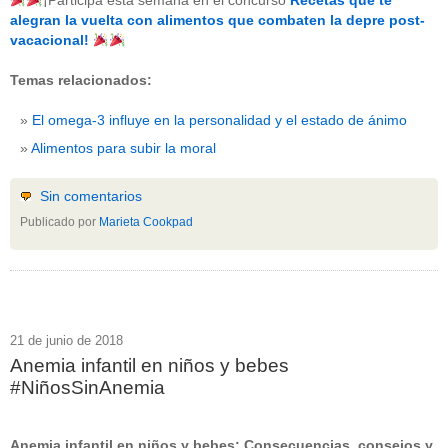
¡Participa esta semana en el concurso
Recetas que te
beneficios-salud
(53)
alegran la vuelta con alimentos que combaten la depre post-
calcio
(3)
vacacional!
cerebro
(8)
colesterol
(10)
Temas relacionados:
corazon
(1)
diabetes
(6)
El omega-3 influye en la personalidad y el estado de ánimo
dietas
(10)
embarazo
(11)
Alimentos para subir la moral
niños
(15)
nutricion
(3)
obesidad
(12)
Sin comentarios
omega-3
(29)
Publicado por
Marieta Cookpad
Sin categoría
(438)
vitaminas
(10)
" ALT="RSS" /> SUSCRÍBETE
RSS - Entradas
21 de junio de 2018
Anemia infantil en niños y bebes
ADMINISTRAR
#NiñosSinAnemia
Acceder
Anemia infantil en niños y bebes: Consecuencias, consejos y