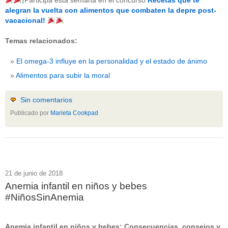
¡Participa esta semana en el concurso
Recetas que te
beneficios-salud
(53)
alegran la vuelta con alimentos que combaten la depre post-
calcio
(3)
vacacional!
cerebro
(8)
colesterol
(10)
Temas relacionados:
corazon
(1)
diabetes
(6)
El omega-3 influye en la personalidad y el estado de ánimo
dietas
(10)
embarazo
(11)
Alimentos para subir la moral
niños
(15)
nutricion
(3)
obesidad
(12)
Sin comentarios
omega-3
(29)
Publicado por
Marieta Cookpad
Sin categoría
(438)
vitaminas
(10)
" ALT="RSS" /> SUSCRÍBETE
RSS - Entradas
21 de junio de 2018
Anemia infantil en niños y bebes
ADMINISTRAR
#NiñosSinAnemia
Acceder
Anemia infantil en niños y bebes: Consecuencias, consejos y