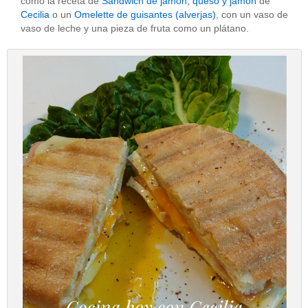
como la receta de
Sandwich de jamón, queso y jamón
de
Cecilia
o un
Omelette de guisantes (alverjas)
, con un vaso de
vaso de leche y una pieza de fruta como un plátano.