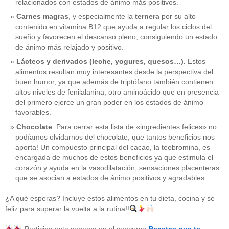
relacionados con estados de ánimo más positivos.
Carnes magras
, y especialmente la
ternera
por su alto
contenido en vitamina B12 que ayuda a regular los ciclos del
sueño y favorecen el descanso pleno, consiguiendo un estado
de ánimo más relajado y positivo.
Lácteos y derivados (leche, yogures, quesos…).
Estos
alimentos resultan muy interesantes desde la perspectiva del
buen humor, ya que además de triptófano también contienen
altos niveles de fenilalanina, otro aminoácido que en presencia
del primero ejerce un gran poder en los estados de ánimo
favorables.
Chocolate
. Para cerrar esta lista de «ingredientes felices» no
podíamos olvidarnos del chocolate, que tantos beneficios nos
aporta! Un compuesto principal del cacao, la teobromina, es
CATEGORÍAS
encargada de muchos de estos beneficios ya que estimula el
corazón y ayuda en la vasodilatación, sensaciones placenteras
acido-folico
(4)
que se asocian a estados de ánimo positivos y agradables.
alergias
(3)
alimentacion-cancer
(23)
¿A qué esperas? Incluye estos alimentos en tu dieta, cocina y se
alimentos
(22)
feliz para superar la vuelta a la rutina!!
alimentos-perjudiaciales
(17)
alzheimer
(3)
antioxidantes
(6)